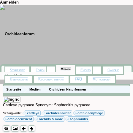
Anmelden
Medien
Startseite
Foren
Events
Galerie
Neue Medien
Usergalerie
Kulturdatenbank
FAQ
Motivjaeger
Startseite
Medien
Orchideen Naturformen
Cattleya pygmaea Synonym: Sophronitis pygmeae
Schlagworte:
cattleya
orchideenbilder
orchideenpflege
orchideenzucht
orchids & more
sophronitis