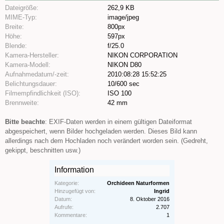
Dateigröße:
262,9 KB
MIME-Typ:
image/jpeg
Breite:
800px
Höhe:
597px
Blende:
f/25.0
Kamera-Hersteller:
NIKON CORPORATION
Kamera-Modell:
NIKON D80
Aufnahmedatum/-zeit:
2010:08:28 15:52:25
Belichtungsdauer:
10/600 sec
Filmempfindlichkeit (ISO):
ISO 100
Brennweite:
42 mm
Bitte beachte
: EXIF-Daten werden in einem gültigen Dateiformat
abgespeichert, wenn Bilder hochgeladen werden. Dieses Bild kann
allerdings nach dem Hochladen noch verändert worden sein. (Gedreht,
gekippt, beschnitten usw.)
Information
Kategorie:
Orchideen Naturformen
Hinzugefügt von:
Ingrid
Datum:
8. Oktober 2016
Aufrufe:
2.707
Kommentare:
1