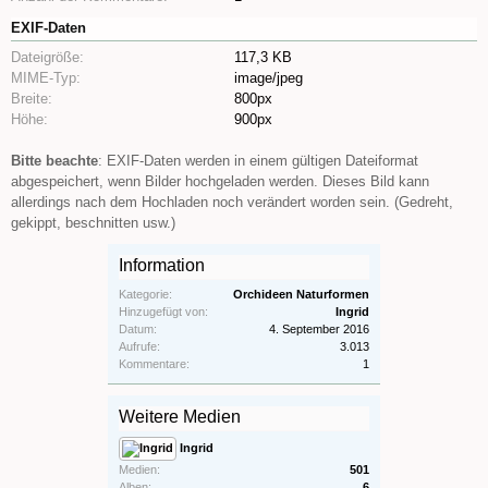
EXIF-Daten
Dateigröße:
117,3 KB
MIME-Typ:
image/jpeg
Breite:
800px
Höhe:
900px
Bitte beachte
: EXIF-Daten werden in einem gültigen Dateiformat
abgespeichert, wenn Bilder hochgeladen werden. Dieses Bild kann
allerdings nach dem Hochladen noch verändert worden sein. (Gedreht,
gekippt, beschnitten usw.)
Information
Kategorie:
Orchideen Naturformen
Hinzugefügt von:
Ingrid
Datum:
4. September 2016
Aufrufe:
3.013
Kommentare:
1
Weitere Medien
Ingrid
Medien:
501
Alben:
6