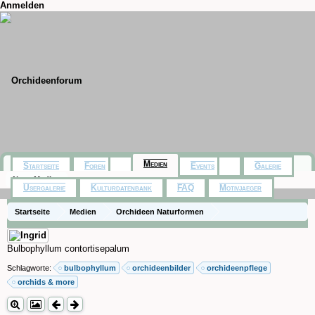
Anmelden
Medien
Startseite
Foren
Events
Galerie
Neue Medien
Usergalerie
Kulturdatenbank
FAQ
Motivjaeger
Startseite
Medien
Orchideen Naturformen
Bulbophyllum contortisepalum
Schlagworte:
bulbophyllum
orchideenbilder
orchideenpflege
orchids & more