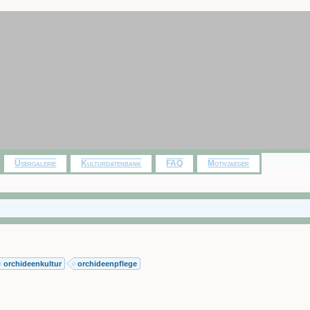
Usergalerie
Kulturdatenbank
FAQ
Motivjaeger
orchideenkultur
orchideenpflege