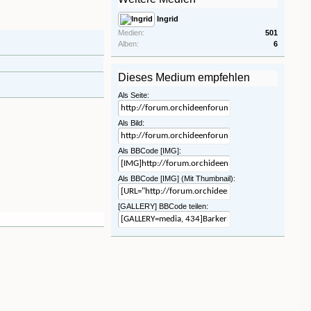
Ingrid
Medien:
501
Alben:
6
Dieses Medium empfehlen
Als Seite:
Als Bild:
Als BBCode [IMG]:
Als BBCode [IMG] (Mit Thumbnail):
[GALLERY] BBCode teilen: