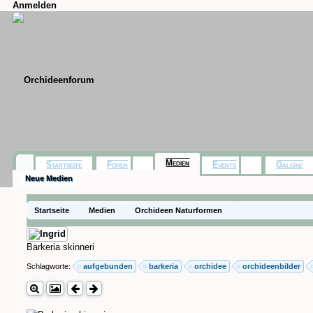
Anmelden
Medien
Startseite
Foren
Events
Galerie
Neue Medien
Startseite
Medien
Orchideen Naturformen
Barkeria skinneri
Schlagworte:
aufgebunden
barkeria
orchidee
orchideenbilder