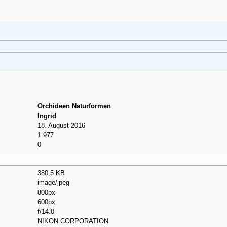
Orchideen Naturformen
Ingrid
18. August 2016
1.977
0
380,5 KB
image/jpeg
800px
600px
f/14.0
NIKON CORPORATION