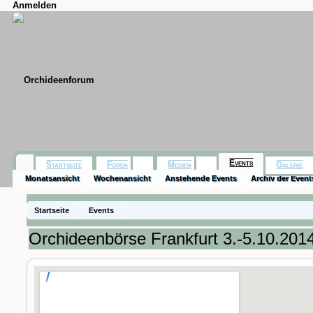
Anmelden
Events
Startseite
Foren
Medien
Galerie
Monatsansicht
Wochenansicht
Anstehende Events
Archiv der Event
Startseite
Events
Orchideenbörse Frankfurt 3.-5.10.201