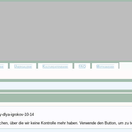
rie
Usergalerie
Kulturdatenbank
FAQ
Motivjaeger
y-dlya-igrokov-10-14
hen, über die wir keine Kontrolle mehr haben. Verwende den Button, um zu te