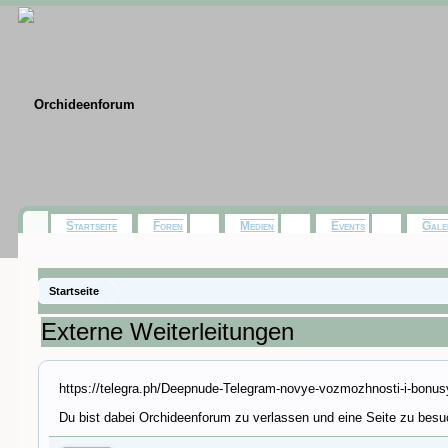
Startseite
Foren
Medien
Events
Gale
Startseite
Externe Weiterleitungen
https://telegra.ph/Deepnude-Telegram-novye-vozmozhnosti-i-bonus
Du bist dabei Orchideenforum zu verlassen und eine Seite zu besuc