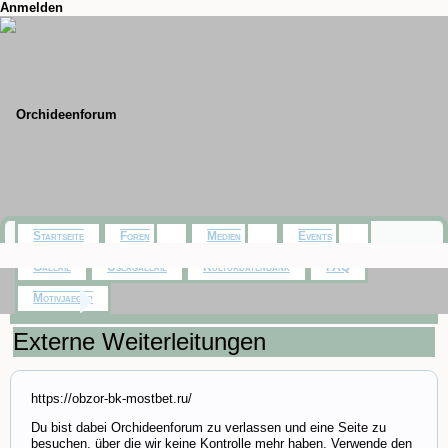
Anmelden
Startseite
Foren
Medien
Events
Galerie
Usergalerie
Kulturdatenbank
FAQ
Motivjaeger
Startseite
Externe Weiterleitungen
https://obzor-bk-mostbet.ru/
Du bist dabei Orchideenforum zu verlassen und eine Seite zu
besuchen, über die wir keine Kontrolle mehr haben. Verwende den