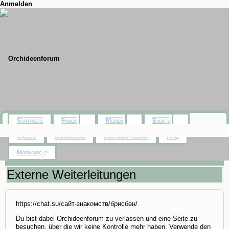
Anmelden
Startseite
Foren
Medien
Events
Galerie
Usergalerie
Kulturdatenbank
FAQ
Motivjaeger
Startseite
Externe Weiterleitungen
https://chat.su/сайт-знакомств/брисбен/
Du bist dabei Orchideenforum zu verlassen und eine Seite zu
besuchen, über die wir keine Kontrolle mehr haben. Verwende den