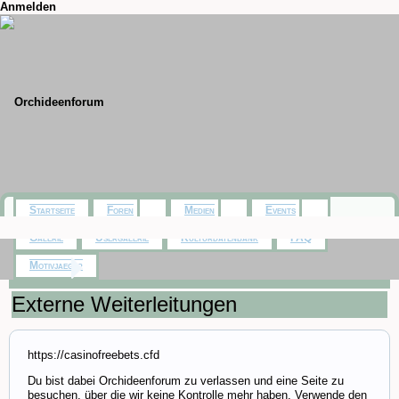
Anmelden
Startseite
Foren
Medien
Events
Galerie
Usergalerie
Kulturdatenbank
FAQ
Motivjaeger
Startseite
Externe Weiterleitungen
https://casinofreebets.cfd
Du bist dabei Orchideenforum zu verlassen und eine Seite zu
besuchen, über die wir keine Kontrolle mehr haben. Verwende den