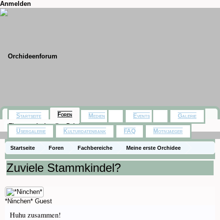
Anmelden
Foren
Startseite
Medien
Events
Galerie
Themen mit aktuellen Beiträgen
Usergalerie
Kulturdatenbank
FAQ
Motivjaeger
Startseite
Foren
Fachbereiche
Meine erste Orchidee
Zuviele Stammkindel?
*Ninchen*
Guest
Huhu zusammen!