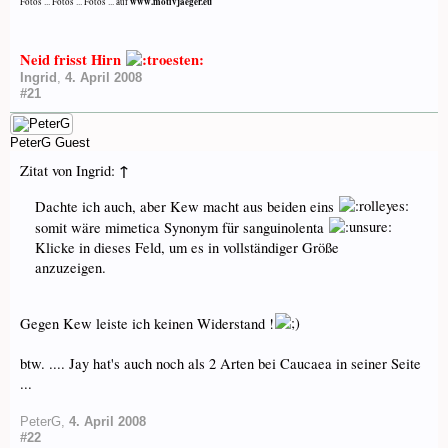
www.motivjaeger.eu
Fotos ... Fotos ... Fotos ... auf
Neid frisst Hirn
Ingrid
,
4. April 2008
#21
PeterG
Guest
↑
Zitat von Ingrid:
Dachte ich auch, aber Kew macht aus beiden eins
somit wäre mimetica Synonym für sanguinolenta
Klicke in dieses Feld, um es in vollständiger Größe
anzuzeigen.
Gegen Kew leiste ich keinen Widerstand !
btw. .... Jay hat's auch noch als 2 Arten bei Caucaea in seiner Seite
...
PeterG
,
4. April 2008
#22