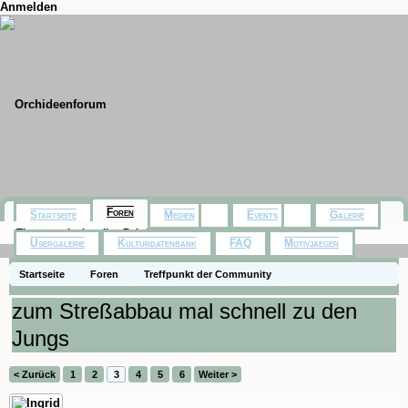
Anmelden
Foren
Startseite
Medien
Events
Galerie
Themen mit aktuellen Beiträgen
Usergalerie
Kulturdatenbank
FAQ
Motivjaeger
Startseite
Foren
Treffpunkt der Community
Orchideenfotos (Naturformen)
zum Streßabbau mal schnell zu den
Jungs
< Zurück
1
2
3
4
5
6
Weiter >