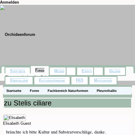
Anmelden
Foren
Startseite
Medien
Events
Galerie
Themen mit aktuellen Beiträgen
Usergalerie
Kulturdatenbank
FAQ
Motivjaeger
Startseite
Foren
Fachbereich Naturformen
Pleurothallis
zu Stelis ciliare
Elisabeth
Guest
bräuchte ich bitte Kultur und Substratvorschläge, danke.