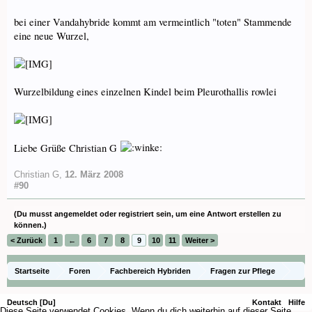
bei einer Vandahybride kommt am vermeintlich "toten" Stammende
eine neue Wurzel,
Wurzelbildung eines einzelnen Kindel beim Pleurothallis rowlei
Liebe Grüße Christian G
Christian G
,
12. März 2008
#90
(Du musst angemeldet oder registriert sein, um eine Antwort erstellen zu
können.)
< Zurück
1
←
6
7
8
9
10
11
Weiter >
Startseite
Foren
Fachbereich Hybriden
Fragen zur Pflege
Deutsch [Du]
Kontakt
Hilfe
Diese Seite verwendet Cookies. Wenn du dich weiterhin auf dieser Seite