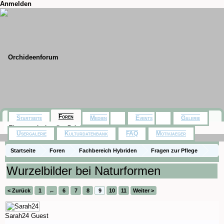
Anmelden
Foren
Startseite
Medien
Events
Galerie
Themen mit aktuellen Beiträgen
Usergalerie
Kulturdatenbank
FAQ
Motivjaeger
Startseite
Foren
Fachbereich Hybriden
Fragen zur Pflege
Wurzelbilder bei Naturformen
< Zurück
1
←
6
7
8
9
10
11
Weiter >
Sarah24
Guest