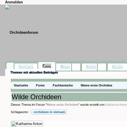
Anmelden
Foren
Startseite
Medien
Events
Galerie
Themen mit aktuellen Beiträgen
Startseite
Foren
Fachbereiche
Meine erste Orchidee
Wilde Orchideen
Dieses Thema im Forum "
Meine erste Orchidee
" wurde erstellt von
Katharina Anto
Schlagworte:
orchideen in vietnam