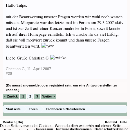
Hallo Tulpe,
mit der Beantwortung unserer Fragen werden wir wohl noch warten
müssen. Margarete war das letzte mal im Forum am 29.3.2007 aktiv
und ist zur Zeit auf einer Konzertrundreise in Polen, soweit konnte
ich auf ihrer Homepage ermitteln. Ich wünsche ihr da viel Erfolg,
daß sie voll motiviert zurück kommt und dann unsere Fragen
beantworteten wird.
Liebe Grüße Christian G
Christian G
,
11. April 2007
#20
(Du musst angemeldet oder registriert sein, um eine Antwort erstellen zu
können.)
< Zurück
1
2
3
Weiter >
Startseite
Foren
Fachbereich Naturformen
Paphiopedilum, Phragmipedium
Deutsch [Du]
Kontakt
Hilfe
Diese Seite verwendet Cookies. Wenn du dich weiterhin auf dieser Seite
Impressum
Nutzungsbedingungen
Datenschutzerklärung