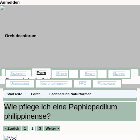
Anmelden
Foren
Startseite
Medien
Events
Galerie
Themen mit aktuellen Beiträgen
Usergalerie
Kulturdatenbank
FAQ
Motivjaeger
Startseite
Foren
Fachbereich Naturformen
Paphiopedilum, Phragmipedium
Wie pflege ich eine Paphiopedilum
philippinense?
< Zurück
1
2
3
Weiter >