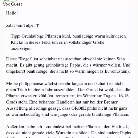
Vox
Guest
Hallo!
↑
Zitat von Tulpe:
Tipp: Grünlaubige Pflanzen kühl, buntlaubige warm kultivieren.
Klicke in dieses Feld, um es in vollständiger Größe
anzuzeigen.
Diese "Regel" ist scheinbar unausrottbar, obwohl sie keinen Sinn
macht. Es gibt genug grünblättrige Paphs, die's wärmer wollen. Und
umgekehrt buntlaubige, die's nicht so warm mögen (z.B. venustum).
Meine philippinense wächst seeehr langsam und schafft es nicht,
einen Trieb in einem Jahr auszubilden. Der Grund ist wohl, dass die
Pflanze etwas zu kühl (ca. temperiert, im Winter am Tag ca. 16-18
Grad) steht. Eine bekannte Händlerin hat mir bei der Bremer
Ausstellung allerdings gesagt, dass GROßE philis nicht mehr ganz
so wärmebedürftig sind wie junge oder gerade blühfähige Pflanzen.
Außerdem habe ich - zumindest bei meiner Pflanze - den Eindruck,
dass sie nicht gerade viele Wurzeln ausbildet. Da sind andere Paphs