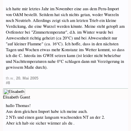
ich hatte mir letztes Jahr im November eine aus dem Peru-Import
von O&M bestellt. Seitdem hat sich nichts getan, weder Wurzeln
noch Neutrieb. Allerdings zeigt sich am letzten Trieb ein kleine
Verdickung, die eine Wurzel werden könnte. Meine steht getopft am
Ostfenster bei "Zimmertemperatur", d.h. im Winter wurde bei
Anwesenheit richtig geheizt (ca 20°C) und bei Abwesenheit nur
"auf kleiner Flamme" (ca. 16°C). Ich hoffe, dass in den nächsten
Tagen und Wochen etwas mehr Konstanz ins Wetter kommt, so dass
ich die C. luteola ins GWH setzen kann (ist leider nicht beheizbar
und Nachttemperaturen nahe 0°C schlagen dann mit Verzögerung in
gewissem Maße durch).
th.w.
,
20. Mai 2005
#8
Elisabeth
Guest
hallo Thomas!
Aus dem gleichen Import habe ich meine auch.
2 NTs und einen ganz langsam wachsenden NT an der 2.
Aber ich hab sie sicher wärmer als du .