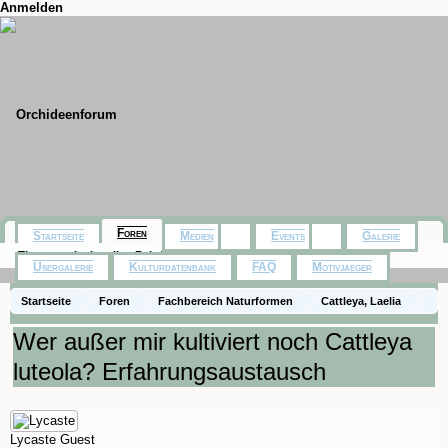
Anmelden
Foren
Startseite
Medien
Events
Galerie
Themen mit aktuellen Beiträgen
Usergalerie
Kulturdatenbank
FAQ
Motivjaeger
Startseite
Foren
Fachbereich Naturformen
Cattleya, Laelia
Wer außer mir kultiviert noch Cattleya
luteola? Erfahrungsaustausch
Lycaste
Guest