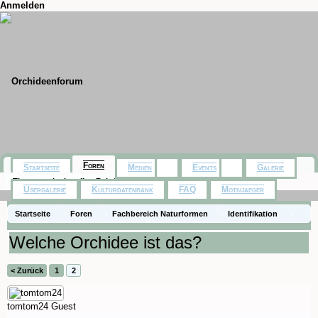
Anmelden
Foren
Startseite
Medien
Events
Galerie
Themen mit aktuellen Beiträgen
Usergalerie
Kulturdatenbank
FAQ
Motivjaeger
Startseite
Foren
Fachbereich Naturformen
Identifikation
Welche Orchidee ist das?
< Zurück
1
2
tomtom24
Guest