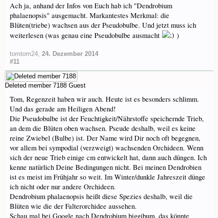
Ach ja, anhand der Infos von Euch hab ich "Dendrobium
phalaenopsis" ausgemacht. Markantestes Merkmal: die
Blüten(triebe) wachsen aus der Pseudobulbe. Und jetzt muss ich
weiterlesen (was genau eine Pseudobulbe ausmacht
)
tomtom24
,
24. Dezember 2014
#11
Deleted member 7188
Guest
Tom, Regenzeit haben wir auch. Heute ist es besonders schlimm.
Und das gerade am Heiligen Abend!
Die Pseudobulbe ist der Feuchtigkeit/Nährstoffe speichernde Trieb,
an dem die Blüten oben wachsen. Pseude deshalb, weil es keine
reine Zwiebel (Bulbe) ist. Der Name wird Dir noch oft begegnen,
vor allem bei sympodial (verzweigt) wachsenden Orchideen. Wenn
sich der neue Trieb einige cm entwickelt hat, dann auch düngen. Ich
kenne natürlich Deine Bedingungen nicht. Bei meinen Dendrobien
ist es meist im Frühjahr so weit. Im Winter/dunkle Jahreszeit dünge
ich nicht oder nur andere Orchideen.
Dendrobium phalaenopsis heißt diese Spezies deshalb, weil die
Blüten wie die der Falterorchidee aussehen.
Schau mal bei Google nach Dendrobium biggibum, das könnte