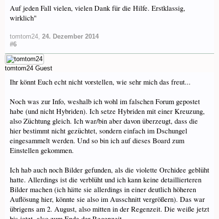
Auf jeden Fall vielen, vielen Dank für die Hilfe. Erstklassig,
wirklich"
tomtom24
,
24. Dezember 2014
#6
tomtom24
Guest
Ihr könnt Euch echt nicht vorstellen, wie sehr mich das freut...
Noch was zur Info, weshalb ich wohl im falschen Forum gepostet
habe (und nicht Hybriden). Ich setze Hybriden mit einer Kreuzung,
also Züchtung gleich. Ich war/bin aber davon überzeugt, dass die
hier bestimmt nicht gezüchtet, sondern einfach im Dschungel
eingesammelt werden. Und so bin ich auf dieses Board zum
Einstellen gekommen.
Ich hab auch noch Bilder gefunden, als die violette Orchidee geblüht
hatte. Allerdings ist die verblüht und ich kann keine detaillierteren
Bilder machen (ich hätte sie allerdings in einer deutlich höheren
Auflösung hier, könnte sie also im Ausschnitt vergrößern). Das war
übrigens am 2. August, also mitten in der Regenzeit. Die weiße jetzt
bis jetzt, also zum Ende der Regenzeit.