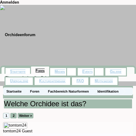
Anmelden
Foren
Startseite
Medien
Events
Galerie
Themen mit aktuellen Beiträgen
Usergalerie
Kulturdatenbank
FAQ
Motivjaeger
Startseite
Foren
Fachbereich Naturformen
Identifikation
Welche Orchidee ist das?
1
2
Weiter >
tomtom24
Guest