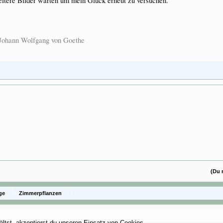
weitere Bilder warten um mein Glück erneut zu versuchen.
. Johann Wolfgang von Goethe
(Du 
ge
Zimmerpflanzen
ältst, akzeptierst du unseren Einsatz von Cookies.