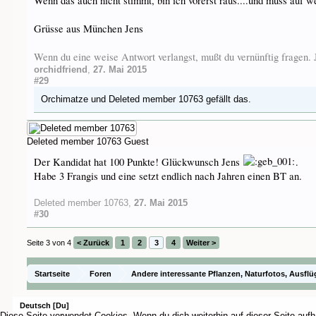
Wenn das auch nicht stimmt, bin ich vorerst raus....und muss auf 
Grüsse aus München Jens
Wenn du eine weise Antwort verlangst, mußt du vernünftig fragen
orchidfriend
,
27. Mai 2015
#29
Orchimatze
und
Deleted member 10763
gefällt das.
Deleted member 10763
Guest
Der Kandidat hat 100 Punkte! Glückwunsch Jens
.
Habe 3 Frangis und eine setzt endlich nach Jahren einen BT an.
Deleted member 10763
,
27. Mai 2015
#30
Seite 3 von 4
< Zurück
1
2
3
4
Weiter >
Startseite
Foren
Andere interessante Pflanzen, Naturfotos, Ausflü
Deutsch [Du]
Diese Seite verwendet Cookies. Wenn du dich weiterhin auf dieser Seite aufh