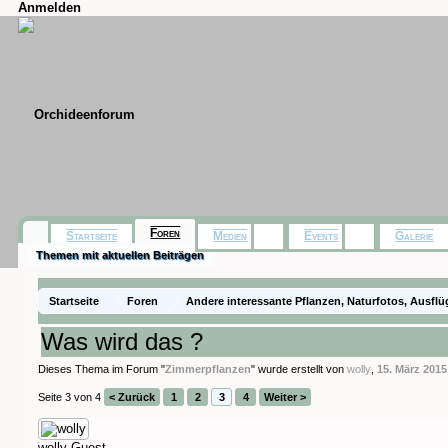
Anmelden
Foren
Startseite
Medien
Events
Galerie
Themen mit aktuellen Beiträgen
Startseite
Foren
Andere interessante Pflanzen, Naturfotos, Ausflü
Was wird das ?
Dieses Thema im Forum "
Zimmerpflanzen
" wurde erstellt von
wolly
,
15. März 2015
Seite 3 von 4
< Zurück
1
2
3
4
Weiter >
wolly
Guest