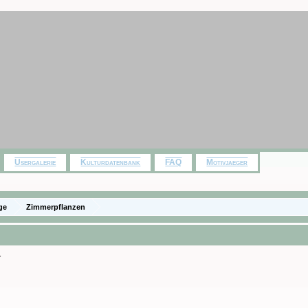
Usergalerie
Kulturdatenbank
FAQ
Motivjaeger
ge
Zimmerpflanzen
.