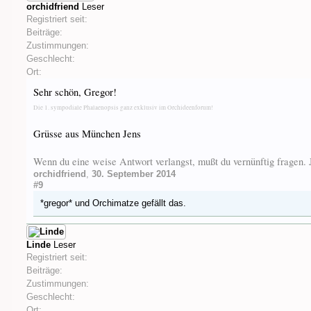
orchidfriend
Leser
Registriert seit:
Beiträge:
Zustimmungen:
Geschlecht:
Ort:
Sehr schön, Gregor!
Die 1. sympodiale Phalaenopsis ganz exklusiv im Orchideenforum!
Grüsse aus München Jens
Wenn du eine weise Antwort verlangst, mußt du vernünftig fragen
orchidfriend
,
30. September 2014
#9
*gregor*
und
Orchimatze
gefällt das.
Linde
Leser
Registriert seit:
Beiträge:
Zustimmungen:
Geschlecht:
Ort: