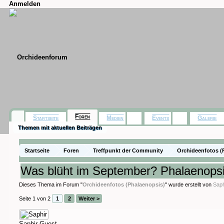
Anmelden
Foren
Startseite
Medien
Events
Galerie
Themen mit aktuellen Beiträgen
Startseite
Foren
Treffpunkt der Community
Orchideenfotos (
Was blüht im September? Phalaenopsi
Dieses Thema im Forum "
Orchideenfotos (Phalaenopsis)
" wurde erstellt von
Saph
Seite 1 von 2
1
2
Weiter >
Saphir
Guest