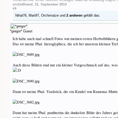
orchidfriend
,
21. September 2014
#4
Nihal76
,
Mari97
,
Orchimatze
und
2 anderen
gefällt das.
*gregor*
Guest
Ich habe auch mal schnell Fotos von meinen ersten Herbstblühern 
Das ist meine Phal. hieroglyphica, die ich bei unserem kleinen Tre
Auch diese Blüten sind nur ein kleiner Vorgeschmack auf das, wa
Dann ist meine Phal. Yardstick, die ein Kindel von Ramonas Mutterp
Dann hat meine Phal. pantherina die dunkelste Blüte des Jahres geö
nicht ganz so hell und warm ist, am intensivsten gefärbt und am grö