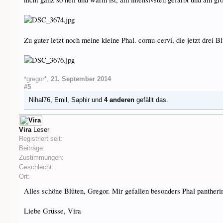
Zu guter letzt noch meine kleine Phal. cornu-cervi, die jetzt drei B
*gregor*
,
21. September 2014
#5
Nihal76
,
Emil
,
Saphir
und
4 anderen
gefällt das.
Vira
Leser
Registriert seit:
Beiträge:
Zustimmungen:
Geschlecht:
Ort:
Alles schöne Blüten, Gregor. Mir gefallen besonders Phal pantherin
Liebe Grüsse, Vira