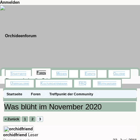
Anmelden
Foren
Startseite
Medien
Events
Galerie
Themen mit aktuellen Beiträgen
Usergalerie
Kulturdatenbank
FAQ
Motivjaeger
Startseite
Foren
Treffpunkt der Community
Orchideenfotos (Hybriden)
Was blüht im November 2020
< Zurück
1
2
3
orchidfriend
Leser