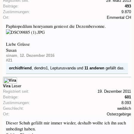
Registriert seit:
29. März 2013
Beiträge:
493
Zustimmungen:
9.870
Ort:
Emmental CH
Paphiopedilum henryanum geniesst die Dezembersonne.
Liebe Grüsse
Susan
sinam
,
12. Dezember 2016
#21
orchidfriend
,
dendro1
,
Lepturusvanda
und
11 anderen
gefällt das.
Vira
Leser
Registriert seit:
19. Dezember 2011
Beiträge:
601
Zustimmungen:
8.093
Geschlecht:
weiblich
Ort:
Osterzgebirge
Dieser Schuh gefällt mir immer wieder, deshalb wollte ich ihn auch
unbedingt haben.