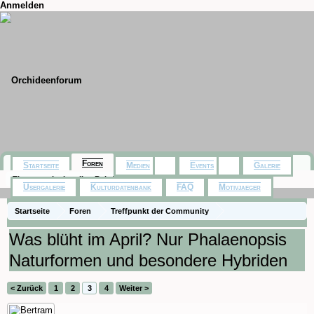
Anmelden
Foren
Startseite
Medien
Events
Galerie
Themen mit aktuellen Beiträgen
Usergalerie
Kulturdatenbank
FAQ
Motivjaeger
Startseite
Foren
Treffpunkt der Community
Orchideenfotos (Phalaenopsis)
Was blüht im April? Nur Phalaenopsis
Naturformen und besondere Hybriden
< Zurück
1
2
3
4
Weiter >