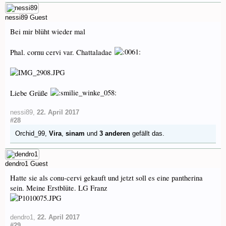
nessi89
Guest
Bei mir blüht wieder mal
Phal. cornu cervi var. Chattaladae
Liebe Grüße
nessi89
,
22. April 2017
#28
Orchid_99
,
Vira
,
sinam
und
3 anderen
gefällt das.
dendro1
Guest
Hatte sie als conu-cervi gekauft und jetzt soll es eine pantherina
sein. Meine Erstblüte. LG Franz
dendro1
,
22. April 2017
#29