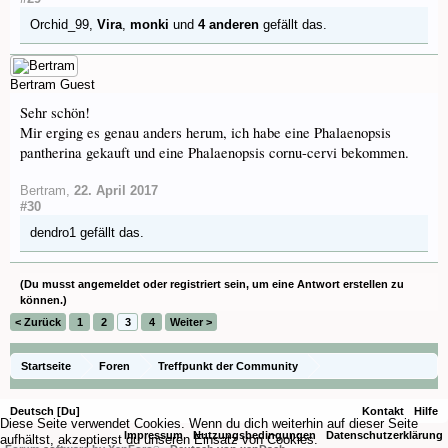
Orchid_99
,
Vira
,
monki
und
4 anderen
gefällt das.
Bertram
Guest
Sehr schön!
Mir erging es genau anders herum, ich habe eine Phalaenopsis
pantherina gekauft und eine Phalaenopsis cornu-cervi bekommen.
Bertram
,
22. April 2017
#30
dendro1
gefällt das.
(Du musst angemeldet oder registriert sein, um eine Antwort erstellen zu
können.)
< Zurück
1
2
3
4
Weiter >
Startseite
Foren
Treffpunkt der Community
Orchideenfotos (Phalaenopsis)
Deutsch [Du]
Kontakt
Hilfe
Diese Seite verwendet Cookies. Wenn du dich weiterhin auf dieser Seite
Impressum
Nutzungsbedingungen
Datenschutzerklärung
aufhältst, akzeptierst du unseren Einsatz von Cookies.