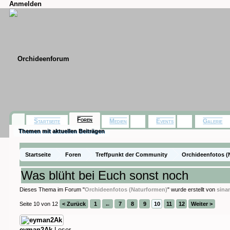
Anmelden
Foren
Startseite
Medien
Events
Galerie
Themen mit aktuellen Beiträgen
Startseite
Foren
Treffpunkt der Community
Orchideenfotos (
Was blüht bei Euch sonst noch
Dieses Thema im Forum "
Orchideenfotos (Naturformen)
" wurde erstellt von
sin
Seite 10 von 12
< Zurück
1
←
7
8
9
10
11
12
Weiter >
eyman2Ak
Leser