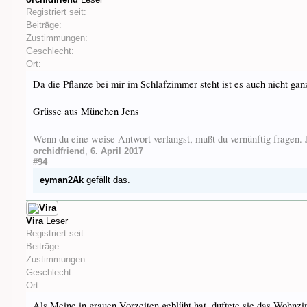
Registriert seit:
Beiträge:
Zustimmungen:
Geschlecht:
Ort:
Da die Pflanze bei mir im Schlafzimmer steht ist es auch nicht ga
Grüsse aus München Jens
Wenn du eine weise Antwort verlangst, mußt du vernünftig fragen
orchidfriend
,
6. April 2017
#94
eyman2Ak
gefällt das.
Vira
Leser
Registriert seit:
Beiträge:
Zustimmungen:
Geschlecht:
Ort:
Als Meine in grauen Vorzeiten geblüht hat, duftete sie das Wohnzim