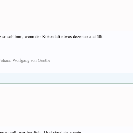
nz so schlimm, wenn der Kokosduft etwas dezenter ausfällt.
. Johann Wolfgang von Goethe
mer voll, war herrlich.. Dort stand sie sonnig.