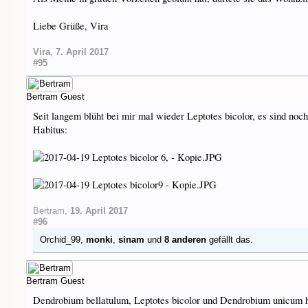
Liebe Grüße, Vira
Vira
,
7. April 2017
#95
Bertram
Guest
Seit langem blüht bei mir mal wieder Leptotes bicolor, es sind noc
Habitus:
Bertram
,
19. April 2017
#96
Orchid_99
,
monki
,
sinam
und
8 anderen
gefällt das.
Bertram
Guest
Dendrobium bellatulum, Leptotes bicolor und Dendrobium unicum