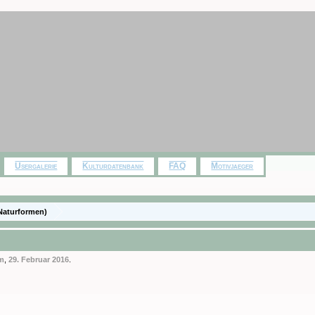
Usergalerie
Kulturdatenbank
FAQ
Motivjaeger
Naturformen)
am
,
29. Februar 2016
.