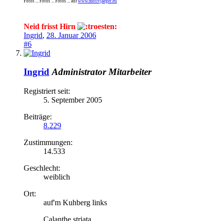
Fotos ... Fotos ... Fotos ... auf
www.motivjaeger.eu
Neid frisst Hirn
Ingrid
,
28. Januar 2006
#6
Ingrid
Administrator
Mitarbeiter
Registriert seit:
5. September 2005
Beiträge:
8.229
Zustimmungen:
14.533
Geschlecht:
weiblich
Ort:
auf'm Kuhberg links
Calanthe striata