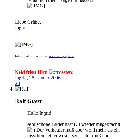
ischa nich mehr lange hin nääää??
Liebe Grüße,
Ingrid
Fotos ... Fotos ... Fotos ... auf
www.motivjaeger.eu
Neid frisst Hirn
Ingrid
,
28. Januar 2006
#3
Ralf
Guest
Hallo Ingrid,
sehr schöne Bilder hast Du wieder mitgebracht!
Der Verkäufer muß aber wohl mehr als ein
bisschen nett gewesen sein... der muß Dich