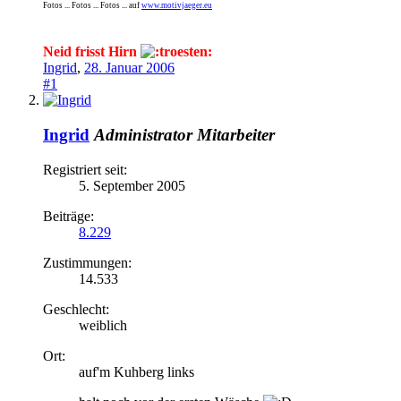
Fotos ... Fotos ... Fotos ... auf
www.motivjaeger.eu
Neid frisst Hirn
Ingrid
,
28. Januar 2006
#1
Ingrid
Administrator
Mitarbeiter
Registriert seit:
5. September 2005
Beiträge:
8.229
Zustimmungen:
14.533
Geschlecht:
weiblich
Ort:
auf'm Kuhberg links