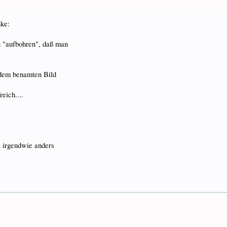
nke:
n "aufbohren", daß man
 dem benamten Bild
eich....
i irgendwie anders