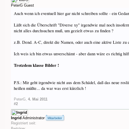
PeterG
Guest
Auch wenn ich eventuell hier gar nicht schreiben sollte - ein Geda
Läßt sich die Überschrift "Diverse xy" irgendwie mal noch insofer
nicht alles durchsuchen muß, um gezielt etwas zu finden ?
z.B. Dend. A-C, direkt die Namen, oder auch eine aktive Liste zu
Ich weis ich bin etwas unverschämt - aber dann wäre es richtig hilfr
Trotzdem klasse Bilder !
P.S.: Mir geht irgendwie nicht aus dem Schädel, daß das neue rosli
heißen müßte... da war was erst kürzlich !
PeterG
,
4. Mai 2011
#2
Ingrid
Administrator
Mitarbeiter
Registriert seit:
Beiträge: