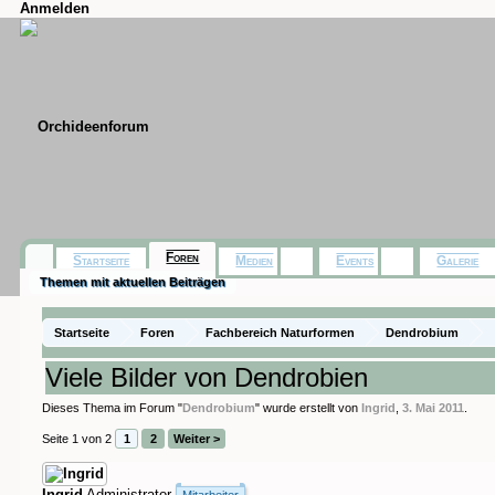
Anmelden
Foren
Startseite
Medien
Events
Galerie
Themen mit aktuellen Beiträgen
Startseite
Foren
Fachbereich Naturformen
Dendrobium
Viele Bilder von Dendrobien
Dieses Thema im Forum "
Dendrobium
" wurde erstellt von
Ingrid
,
3. Mai 2011
.
Seite 1 von 2
1
2
Weiter >
Ingrid
Administrator