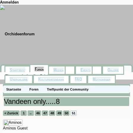
Anmelden
Foren
Startseite
Medien
Events
Galerie
Themen mit aktuellen Beiträgen
Usergalerie
Kulturdatenbank
FAQ
Motivjaeger
Startseite
Foren
Treffpunkt der Community
Orchideenfotos (Hybriden)
Vandeen only.....8
< Zurück
1
←
46
47
48
49
50
51
Aminos
Guest