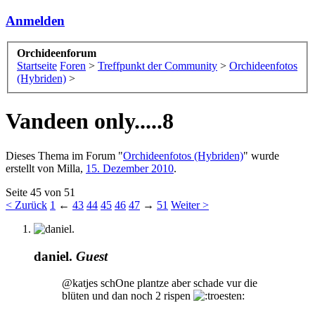
Anmelden
Orchideenforum
Startseite
Foren
>
Treffpunkt der Community
>
Orchideenfotos
(Hybriden)
>
Vandeen only.....8
Dieses Thema im Forum "
Orchideenfotos (Hybriden)
" wurde
erstellt von
Milla
,
15. Dezember 2010
.
Seite 45 von 51
< Zurück
1
←
43
44
45
46
47
→
51
Weiter >
daniel.
Guest
@katjes schOne plantze aber schade vur die
blüten und dan noch 2 rispen