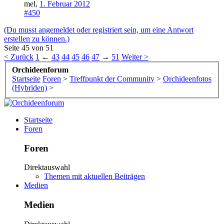
mel
,
1. Februar 2012
#450
(Du musst angemeldet oder registriert sein, um eine Antwort
erstellen zu können.)
Seite 45 von 51
< Zurück
1
←
43
44
45
46
47
→
51
Weiter >
Orchideenforum
Startseite
Foren
>
Treffpunkt der Community
>
Orchideenfotos
(Hybriden)
>
Startseite
Foren
Foren
Direktauswahl
Themen mit aktuellen Beiträgen
Medien
Medien