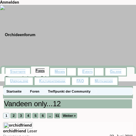
Anmelden
Foren
Startseite
Medien
Events
Galerie
Themen mit aktuellen Beiträgen
Usergalerie
Kulturdatenbank
FAQ
Motivjaeger
Startseite
Foren
Treffpunkt der Community
Orchideenfotos (Hybriden)
Vandeen only...12
1
2
3
4
5
6
→
51
Weiter >
orchidfriend
Leser