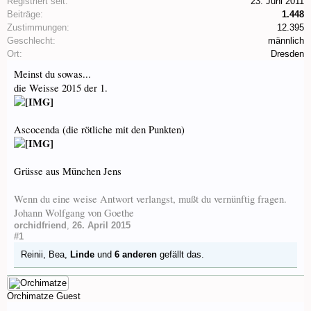
Registriert seit:
23. Juni 2011
Beiträge:
1.448
Zustimmungen:
12.395
Geschlecht:
männlich
Ort:
Dresden
Meinst du sowas...
die Weisse 2015 der 1.
Ascocenda (die rötliche mit den Punkten)
Grüsse aus München Jens
Wenn du eine weise Antwort verlangst, mußt du vernünftig fragen.
Johann Wolfgang von Goethe
orchidfriend
,
26. April 2015
#1
Reinii
,
Bea
,
Linde
und
6 anderen
gefällt das.
Orchimatze
Guest