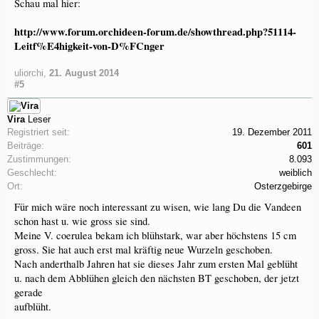
Schau mal hier:
http://www.forum.orchideen-forum.de/showthread.php?51114-
Leitf%E4higkeit-von-D%FCnger
uliorchi
,
21. August 2014
#5
Vira
Leser
Registriert seit:
19. Dezember 2011
Beiträge:
601
Zustimmungen:
8.093
Geschlecht:
weiblich
Ort:
Osterzgebirge
Für mich wäre noch interessant zu wisen, wie lang Du die Vandeen
schon hast u. wie gross sie sind.
Meine V. coerulea bekam ich blühstark, war aber höchstens 15 cm
gross. Sie hat auch erst mal kräftig neue Wurzeln geschoben.
Nach anderthalb Jahren hat sie dieses Jahr zum ersten Mal geblüht
u. nach dem Abblühen gleich den nächsten BT geschoben, der jetzt
gerade
aufblüht.