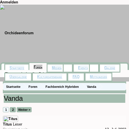
Anmelden
Foren
Startseite
Medien
Events
Galerie
Themen mit aktuellen Beiträgen
Usergalerie
Kulturdatenbank
FAQ
Motivjaeger
Startseite
Foren
Fachbereich Hybriden
Vanda
Vanda
1
2
Weiter >
Titus
Leser