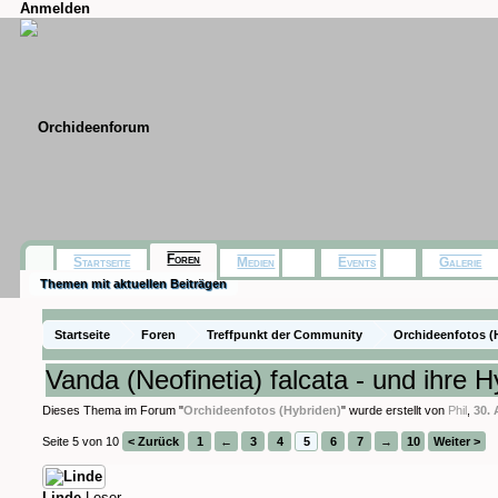
Anmelden
Foren
Startseite
Medien
Events
Galerie
Themen mit aktuellen Beiträgen
Startseite
Foren
Treffpunkt der Community
Orchideenfotos (
Vanda (Neofinetia) falcata - und ihre 
Dieses Thema im Forum "
Orchideenfotos (Hybriden)
" wurde erstellt von
Phil
,
30.
Seite 5 von 10
< Zurück
1
←
3
4
5
6
7
→
10
Weiter >
Linde
Leser