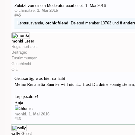
Zuletzt von einem Moderator bearbeitet:
1. Mai 2016
Orchimatze
,
1. Mai 2016
#45
Lepturusvanda
,
orchidfriend
,
Deleted member 10763
und
8 ander
monki
Leser
Registriert seit:
Beiträge:
Zustimmungen:
Geschlecht:
Ort:
Grossartig, was hier da habt!
Meine Renanetia Sunrise will nicht... Hast Du deine sonnig stehen
Lep pozdrav!
Anja
monki
,
1. Mai 2016
#46
wolly
Guest