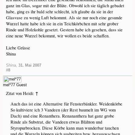
ganz im Glas, sogar mit der Blüte. Obwohl ich sie täglich gebadet
habe, ging es ihr bald sehr schlecht, ich glaube da sie in der
Glasvase zu wenig Luft bekommt. Als sie nur noch eine gesunde
Wurzel hatte habe ich sie in ein Teichkörbchen mit sehr grober
Rinde und Holzkohle gesetzt. Gestern habe ich gesehen, dass sie
eine neue Wurzel bekommt, wir wollen es beide schaffen.
Liebe Grüsse
Shina
Shina
,
31. Mai 2007
#8
mel*77
Guest
↑
Zitat von Heidi:
Auch das ist eine Alternative für Fensterbänkler. Weidenkörbe
So kultiviere ich 3 Vandeen (der Rest baumelt im WG vom
Dach) und eine Renanthera. Renananthera hat ganz grobe
Rinde als Substrat, die Vandeen etwas Blähton und
Styropurbrocken. Diese Körbe kann man wunderbar tauchen
und die Wurzeln können sich ausbreiten bzw. herauswachsen.