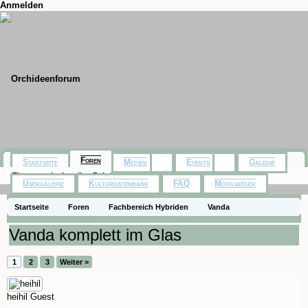
Anmelden
Foren
Startseite
Medien
Events
Galerie
Themen mit aktuellen Beiträgen
Usergalerie
Kulturdatenbank
FAQ
Motivjaeger
Startseite
Foren
Fachbereich Hybriden
Vanda
Vanda komplett im Glas
1
2
3
Weiter >
heihil
Guest