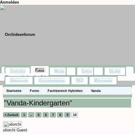
Anmelden
Foren
Startseite
Medien
Events
Galerie
Themen mit aktuellen Beiträgen
Usergalerie
Kulturdatenbank
FAQ
Motivjaeger
Startseite
Foren
Fachbereich Hybriden
Vanda
"Vanda-Kindergarten"
< Zurück
1
←
5
6
7
8
9
10
uliorchi
Guest