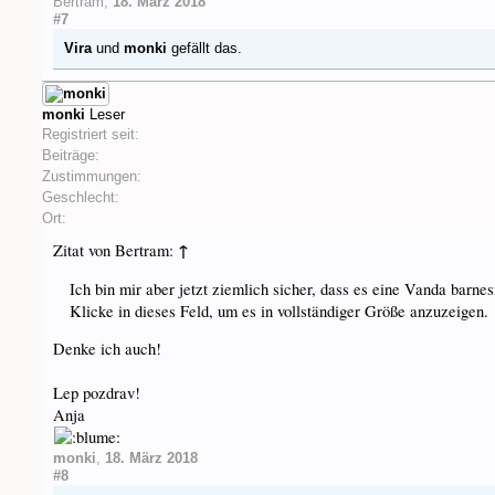
Bertram
,
18. März 2018
#7
Vira
und
monki
gefällt das.
monki
Leser
Registriert seit:
Beiträge:
Zustimmungen:
Geschlecht:
Ort:
↑
Zitat von Bertram:
Ich bin mir aber jetzt ziemlich sicher, dass es eine Vanda barnesi
Klicke in dieses Feld, um es in vollständiger Größe anzuzeigen.
Denke ich auch!
Lep pozdrav!
Anja
monki
,
18. März 2018
#8