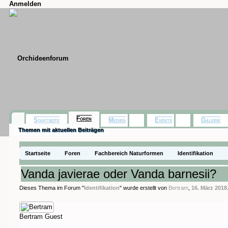
Anmelden
Foren
Startseite
Medien
Events
Galerie
Themen mit aktuellen Beiträgen
Startseite
Foren
Fachbereich Naturformen
Identifikation
Vanda javierae oder Vanda barnesii?
Dieses Thema im Forum "
Identifikation
" wurde erstellt von
Bertram
,
16. März 2018
Bertram
Guest