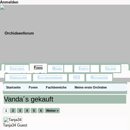
Anmelden
Foren
Startseite
Medien
Events
Galerie
Themen mit aktuellen Beiträgen
Usergalerie
Kulturdatenbank
FAQ
Motivjaeger
Startseite
Foren
Fachbereiche
Meine erste Orchidee
Vanda´s gekauft
1
2
3
4
5
6
Weiter >
Tanja34
Guest