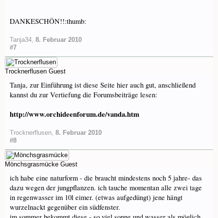
DANKESCHÖN!!:thumb:
Tanja34
,
8. Februar 2010
#7
Trocknerflusen
Guest
Tanja, zur Einführung ist diese Seite hier auch gut, anschließend
kannst du zur Vertiefung die Forumsbeiträge lesen:
http://www.orchideenforum.de/vanda.htm
Trocknerflusen
,
8. Februar 2010
#8
Mönchsgrasmücke
Guest
ich habe eine naturform - die braucht mindestens noch 5 jahre- das
dazu wegen der jungpflanzen. ich tauche momentan alle zwei tage
in regenwasser im 10l eimer. (etwas aufgedüngt) jene hängt
wurzelnackt gegenüber ein südfenster.
im sommer bekommt diese - so viel sonne und wasser als möglich.