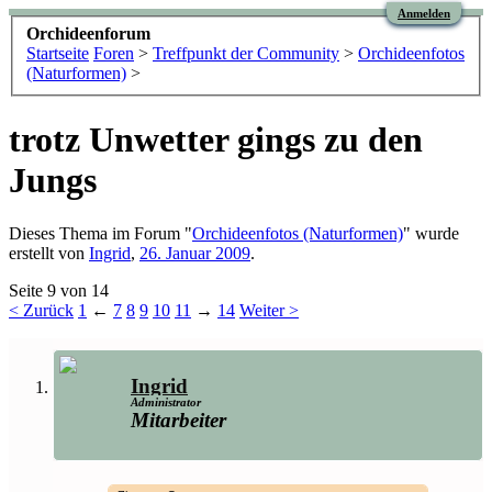
Anmelden
Orchideenforum
Startseite
Foren
>
Treffpunkt der Community
>
Orchideenfotos
(Naturformen)
>
trotz Unwetter gings zu den
Jungs
Dieses Thema im Forum "
Orchideenfotos (Naturformen)
" wurde
erstellt von
Ingrid
,
26. Januar 2009
.
Seite 9 von 14
< Zurück
1
←
7
8
9
10
11
→
14
Weiter >
Ingrid
Administrator
Mitarbeiter