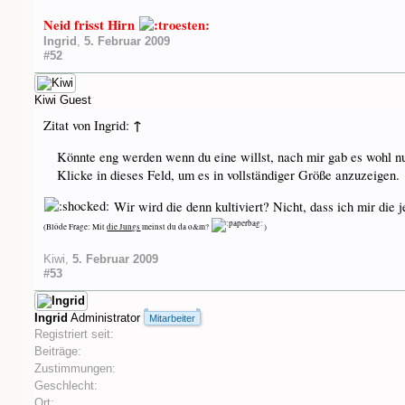
Neid frisst Hirn
Ingrid
,
5. Februar 2009
#52
Kiwi
Guest
↑
Zitat von Ingrid:
Könnte eng werden wenn du eine willst, nach mir gab es wohl n
Klicke in dieses Feld, um es in vollständiger Größe anzuzeigen.
Wir wird die denn kultiviert? Nicht, dass ich mir die 
(Blöde Frage: Mit
die Jungs
meinst du da o&m?
)
Kiwi
,
5. Februar 2009
#53
Ingrid
Administrator
Mitarbeiter
Registriert seit:
Beiträge:
Zustimmungen:
Geschlecht:
Ort: