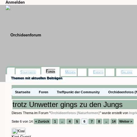
Anmelden
Foren
Startseite
Medien
Events
Galerie
Themen mit aktuellen Beiträgen
Startseite
Foren
Treffpunkt der Community
Orchideenfotos (
trotz Unwetter gings zu den Jungs
Dieses Thema im Forum "
Orchideenfotos (Naturformen)
" wurde erstellt von
Ingr
Seite 6 von 14
< Zurück
1
←
4
5
6
7
8
→
14
Weiter >
Kiwi
Guest