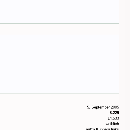
5. September 2005
8.229
14.533
weiblich
auf'm Kuhberg links