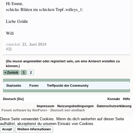
Hi Emmi,
schicke Blüten im schicken Topf.:rolleys_1:
Liebe Grüße
Will
zwockel
,
21. Juni 2014
#11
(Du musst angemeldet oder registriert sein, um eine Antwort erstellen zu
können.)
< Zurück
1
2
Startseite
Foren
Treffpunkt der Community
Orchideenfotos (Naturformen)
Deutsch [Du]
Kontakt
Hilfe
Impressum
Nutzungsbedingungen
Datenschutzerklärung
Forum software by XenForo
-
Deutsch von xenDach
®
Diese Seite verwendet Cookies. Wenn du dich weiterhin auf dieser Seite
aufhältst, akzeptierst du unseren Einsatz von Cookies.
Accept
Weitere Informationen