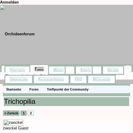
Anmelden
Foren
Startseite
Medien
Events
Galerie
Themen mit aktuellen Beiträgen
Usergalerie
Kulturdatenbank
FAQ
Motivjaeger
Startseite
Foren
Treffpunkt der Community
Orchideenfotos (Naturformen)
Trichopilia
< Zurück
1
2
zwockel
Guest