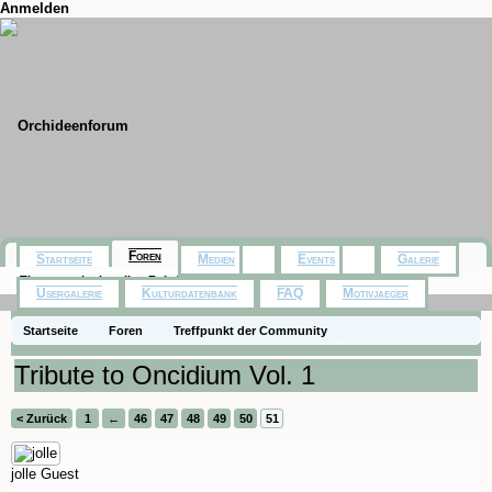
Anmelden
Foren
Startseite
Medien
Events
Galerie
Themen mit aktuellen Beiträgen
Usergalerie
Kulturdatenbank
FAQ
Motivjaeger
Startseite
Foren
Treffpunkt der Community
Orchideenfotos (Hybriden)
Tribute to Oncidium Vol. 1
< Zurück
1
←
46
47
48
49
50
51
jolle
Guest