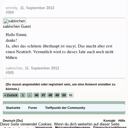
emmily
,
11. September 2012
#504
sabinchen
Guest
Hallo Emmi,
danke!
Ja, aber das schönste überhaupt ist stacyi. Das macht aber erst
einen Neutrieb. Vermutlich wird es dieses Jahr auch noch nicht
blühen.
sabinchen
,
11. September 2012
#505
(Du musst angemeldet oder registriert sein, um eine Antwort erstellen zu
können.)
< Zurück
1
←
46
47
48
49
50
51
Startseite
Foren
Treffpunkt der Community
Orchideenfotos (Hybriden)
Deutsch [Du]
Kontakt
Hilfe
Diese Seite verwendet Cookies. Wenn du dich weiterhin auf dieser Seite
Impressum
Nutzungsbedingungen
Datenschutzerklärung