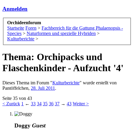
Anmelden
Orchideenforum
Startseite
Foren
>
Fachbereich für die Gattung Phalaenopsis -
Species
>
Naturformen und spezielle Hybriden
>
Kulturberichte
>
Thema: Orchipacks und
Flaschenkinder - Aufzucht '4'
Dieses Thema im Forum "
Kulturberichte
" wurde erstellt von
Pantöffelchen
,
28. Juli 2011
.
Seite 35 von 43
< Zurück
1
←
33
34
35
36
37
→
43
Weiter >
Doggy
Guest