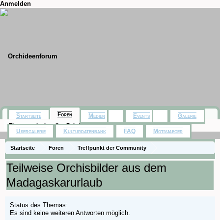
Anmelden
Foren
Startseite
Medien
Events
Galerie
Themen mit aktuellen Beiträgen
Usergalerie
Kulturdatenbank
FAQ
Motivjaeger
Startseite
Foren
Treffpunkt der Community
Orchideenfotos (Naturformen)
Teilweise Orchisbilder aus dem
Madagaskarurlaub
Status des Themas:
Es sind keine weiteren Antworten möglich.