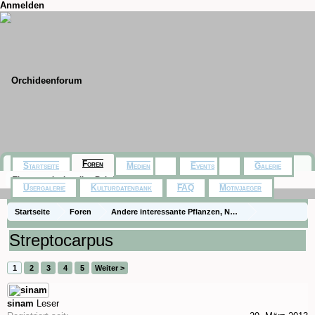
Anmelden
Foren
Startseite
Medien
Events
Galerie
Themen mit aktuellen Beiträgen
Usergalerie
Kulturdatenbank
FAQ
Motivjaeger
Startseite
Foren
Andere interessante Pflanzen, Naturfotos, Ausflüge
Zimmerpflanzen
Streptocarpus
1
2
3
4
5
Weiter >
sinam
Leser