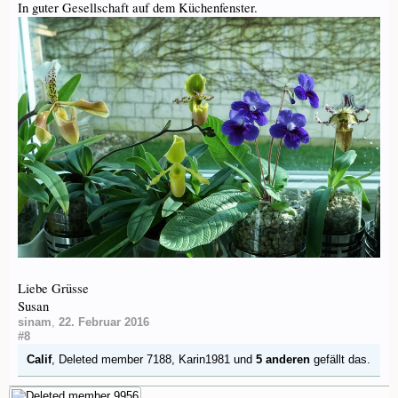
In guter Gesellschaft auf dem Küchenfenster.
Liebe Grüsse
Susan
sinam
,
22. Februar 2016
#8
Calif
,
Deleted member 7188
,
Karin1981
und
5 anderen
gefällt das.