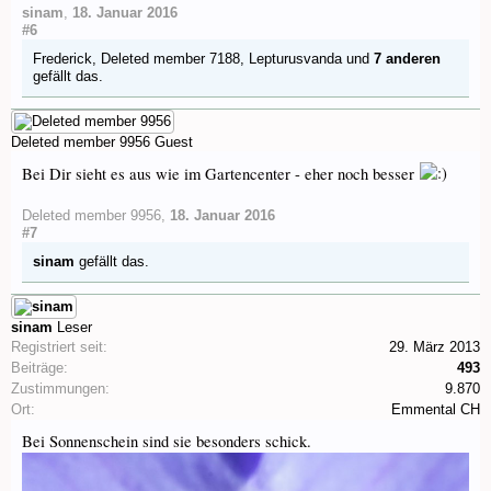
sinam
,
18. Januar 2016
#6
Frederick
,
Deleted member 7188
,
Lepturusvanda
und
7 anderen
gefällt das.
Deleted member 9956
Guest
Bei Dir sieht es aus wie im Gartencenter - eher noch besser
Deleted member 9956
,
18. Januar 2016
#7
sinam
gefällt das.
sinam
Leser
Registriert seit:
29. März 2013
Beiträge:
493
Zustimmungen:
9.870
Ort:
Emmental CH
Bei Sonnenschein sind sie besonders schick.