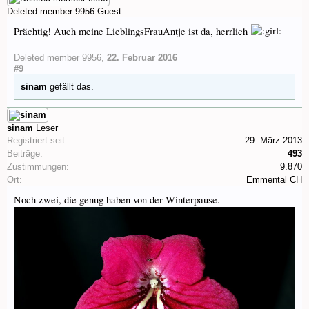
Deleted member 9956
Guest
Prächtig! Auch meine LieblingsFrauAntje ist da, herrlich
Deleted member 9956
,
22. Februar 2016
#9
sinam
gefällt das.
sinam
Leser
Registriert seit:
29. März 2013
Beiträge:
493
Zustimmungen:
9.870
Ort:
Emmental CH
Noch zwei, die genug haben von der Winterpause.