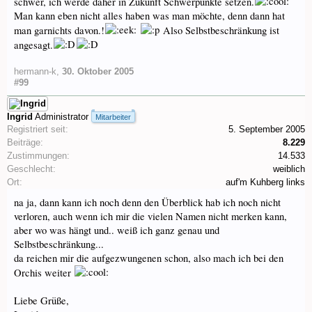
schwer, ich werde daher in Zukunft Schwerpunkte setzen.
Man kann eben nicht alles haben was man möchte, denn dann hat
man garnichts davon.!
Also Selbstbeschränkung ist
angesagt.
hermann-k
,
30. Oktober 2005
#99
Ingrid
Administrator
Mitarbeiter
Registriert seit:
5. September 2005
Beiträge:
8.229
Zustimmungen:
14.533
Geschlecht:
weiblich
Ort:
auf'm Kuhberg links
na ja, dann kann ich noch denn den Überblick hab ich noch nicht
verloren, auch wenn ich mir die vielen Namen nicht merken kann,
aber wo was hängt und.. weiß ich ganz genau und
Selbstbeschränkung...
da reichen mir die aufgezwungenen schon, also mach ich bei den
Orchis weiter
Liebe Grüße,