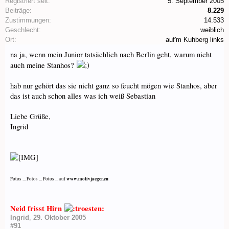
Registriert seit:
5. September 2005
Beiträge:
8.229
Zustimmungen:
14.533
Geschlecht:
weiblich
Ort:
auf'm Kuhberg links
na ja, wenn mein Junior tatsächlich nach Berlin geht, warum nicht
auch meine Stanhos?
hab nur gehört das sie nicht ganz so feucht mögen wie Stanhos, aber
das ist auch schon alles was ich weiß Sebastian
Liebe Grüße,
Ingrid
www.motivjaeger.eu
Fotos ... Fotos ... Fotos ... auf
Neid frisst Hirn
Ingrid
,
29. Oktober 2005
#91