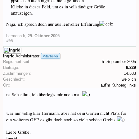
ppstt.. hab auch nigripes nicht gefunden
Klicke in dieses Feld, um es in vollständiger Größe
anzuzeigen.
Naja, ich sprech doch nur aus leidvoller Erfahrung
hermann-k
,
29. Oktober 2005
#95
Ingrid
Administrator
Mitarbeiter
Registriert seit:
5. September 2005
Beiträge:
8.229
Zustimmungen:
14.533
Geschlecht:
weiblich
Ort:
auf'm Kuhberg links
na Sebastian, ich überleg's mir noch mal
war mir völlig klar Hermann, aber hat dein Garten nicht Platz für
ein weiteres GH? es gibt doch noch so viele schöne Orchis
Liebe Grüße,
Ingrid