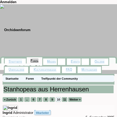
Anmelden
Foren
Startseite
Medien
Events
Galerie
Themen mit aktuellen Beiträgen
Usergalerie
Kulturdatenbank
FAQ
Motivjaeger
Startseite
Foren
Treffpunkt der Community
Orchideenfotos (Naturformen)
Stanhopeas aus Herrenhausen
< Zurück
1
←
6
7
8
9
10
11
Weiter >
Ingrid
Administrator
Mitarbeiter