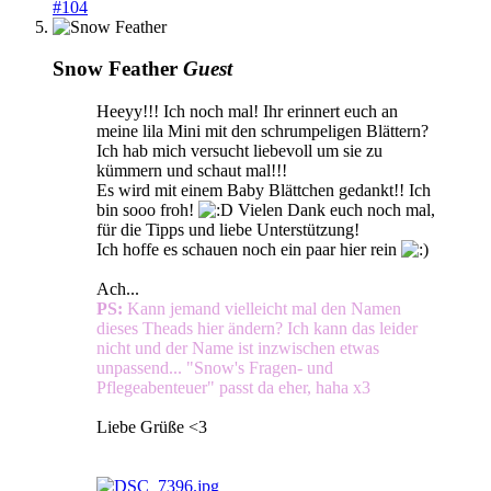
#104
Snow Feather
Guest
Heeyy!!! Ich noch mal! Ihr erinnert euch an
meine lila Mini mit den schrumpeligen Blättern?
Ich hab mich versucht liebevoll um sie zu
kümmern und schaut mal!!!
Es wird mit einem Baby Blättchen gedankt!! Ich
bin sooo froh!
Vielen Dank euch noch mal,
für die Tipps und liebe Unterstützung!
Ich hoffe es schauen noch ein paar hier rein
Ach...
PS:
Kann jemand vielleicht mal den Namen
dieses Theads hier ändern? Ich kann das leider
nicht und der Name ist inzwischen etwas
unpassend... "Snow's Fragen- und
Pflegeabenteuer" passt da eher, haha x3
Liebe Grüße <3