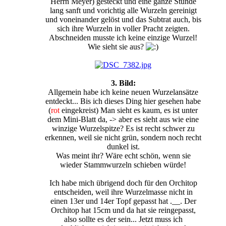
Herrn Meyer) gesteckt und eine ganze Stunde
lang sanft und vorichtig alle Wurzeln gereinigt
und voneinander gelöst und das Subtrat auch, bis
sich ihre Wurzeln in voller Pracht zeigten.
Abschneiden musste ich keine einzige Wurzel!
Wie sieht sie aus?
3. Bild:
Allgemein habe ich keine neuen Wurzelansätze
entdeckt... Bis ich dieses Ding hier gesehen habe
(
rot
eingekreist) Man sieht es kaum, es ist unter
dem Mini-Blatt da, -> aber es sieht aus wie eine
winzige Wurzelspitze? Es ist recht schwer zu
erkennen, weil sie nicht grün, sondern noch recht
dunkel ist.
Was meint ihr? Wäre echt schön, wenn sie
wieder Stammwurzeln schieben würde!
Ich habe mich übrigend doch für den Orchitop
entscheiden, weil ihre Wurzelmasse nicht in
einen 13er und 14er Topf gepasst hat .__. Der
Orchitop hat 15cm und da hat sie reingepasst,
also sollte es der sein... Jetzt muss ich