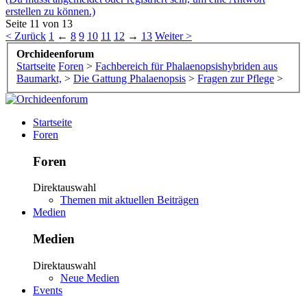
erstellen zu können.)
Seite 11 von 13
< Zurück
1
←
8
9
10
11
12
→
13
Weiter >
Orchideenforum
Startseite
Foren
>
Fachbereich für Phalaenopsishybriden aus
Baumarkt,
>
Die Gattung Phalaenopsis
>
Fragen zur Pflege
>
Startseite
Foren
Foren
Direktauswahl
Themen mit aktuellen Beiträgen
Medien
Medien
Direktauswahl
Neue Medien
Events