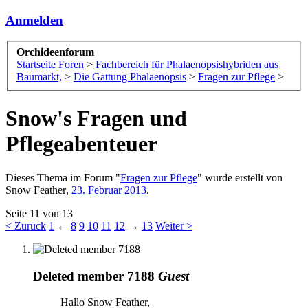
Anmelden
Orchideenforum
Startseite
Foren
>
Fachbereich für Phalaenopsishybriden aus
Baumarkt,
>
Die Gattung Phalaenopsis
>
Fragen zur Pflege
>
Snow's Fragen und
Pflegeabenteuer
Dieses Thema im Forum "
Fragen zur Pflege
" wurde erstellt von
Snow Feather
,
23. Februar 2013
.
Seite 11 von 13
< Zurück
1
←
8
9
10
11
12
→
13
Weiter >
Deleted member 7188
Guest
Hallo Snow Feather,