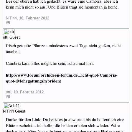
Bei der oberen hab ich gedacht, es wäre eine Cambria, aber ich
kenn mich nicht so aus. Und Blüten trägt sie momentan ja keine.
NiTi44
,
10. Februar 2012
#5
otti
Guest
frisch getopfte Pflanzen mindestens zwei Tage nicht gießen, nicht
tauchen.
Cambria kann alles mögliche sein, schau mal hier:
http://www.forum.orchideen-forum.de...icht-quot-Cambria-
quot-(Mehrgattungshybriden)
otti
,
10. Februar 2012
#6
NiTi44
Guest
Danke für den Link! Da heißt es ja abwarten bis da hoffentlich eine
Blüte erscheint... ich hoffe, die beiden erholen sich wieder. Wäre
doch eine schöne Abwechslung zwischen den ganzen Phalaenopsis.