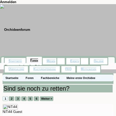
Anmelden
Foren
Startseite
Medien
Events
Galerie
Themen mit aktuellen Beiträgen
Usergalerie
Kulturdatenbank
FAQ
Motivjaeger
Startseite
Foren
Fachbereiche
Meine erste Orchidee
Sind sie noch zu retten?
1
2
3
4
5
6
Weiter >
NiTi44
Guest