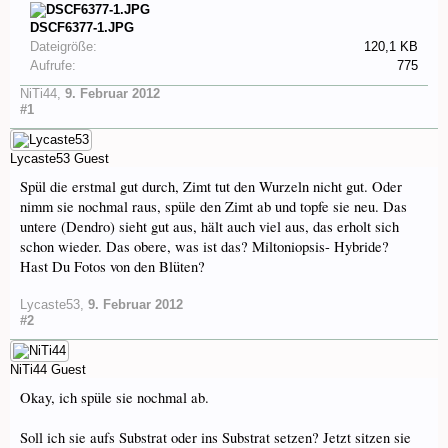
DSCF6377-1.JPG
Dateigröße:
120,1 KB
Aufrufe:
775
NiTi44
,
9. Februar 2012
#1
Lycaste53
Guest
Spül die erstmal gut durch, Zimt tut den Wurzeln nicht gut. Oder
nimm sie nochmal raus, spüle den Zimt ab und topfe sie neu. Das
untere (Dendro) sieht gut aus, hält auch viel aus, das erholt sich
schon wieder. Das obere, was ist das? Miltoniopsis- Hybride?
Hast Du Fotos von den Blüten?
Lycaste53
,
9. Februar 2012
#2
NiTi44
Guest
Okay, ich spüle sie nochmal ab.
Soll ich sie aufs Substrat oder ins Substrat setzen? Jetzt sitzen sie