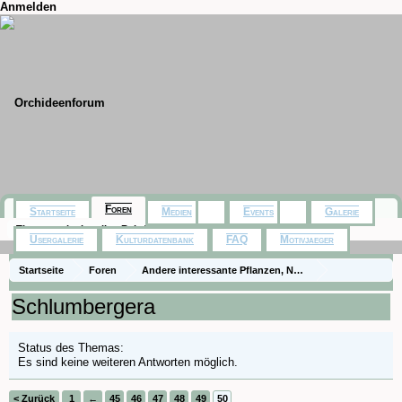
Anmelden
Foren
Startseite
Medien
Events
Galerie
Themen mit aktuellen Beiträgen
Usergalerie
Kulturdatenbank
FAQ
Motivjaeger
Startseite
Foren
Andere interessante Pflanzen, Naturfotos, Ausflüge
Zimmerpflanzen
Schlumbergera
Status des Themas:
Es sind keine weiteren Antworten möglich.
< Zurück
1
←
45
46
47
48
49
50