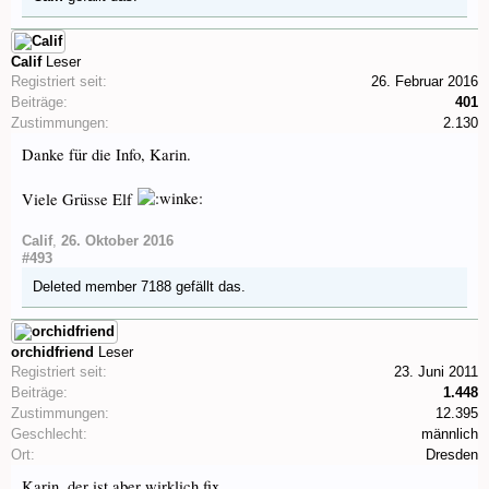
Calif
Leser
Registriert seit:
26. Februar 2016
Beiträge:
401
Zustimmungen:
2.130
Danke für die Info, Karin.
Viele Grüsse Elf
Calif
,
26. Oktober 2016
#493
Deleted member 7188
gefällt das.
orchidfriend
Leser
Registriert seit:
23. Juni 2011
Beiträge:
1.448
Zustimmungen:
12.395
Geschlecht:
männlich
Ort:
Dresden
Karin, der ist aber wirklich fix.