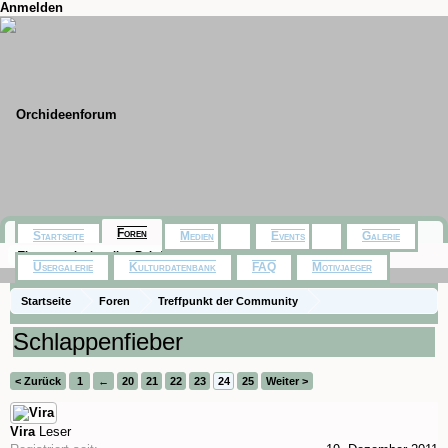
Anmelden
Foren
Startseite
Medien
Events
Galerie
Themen mit aktuellen Beiträgen
Usergalerie
Kulturdatenbank
FAQ
Motivjaeger
Startseite
Foren
Treffpunkt der Community
Orchideenfotos (Naturformen)
Schlappenfieber
< Zurück
1
←
20
21
22
23
24
25
Weiter >
Vira
Leser