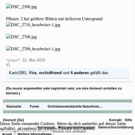
Pflanze 2 hat größere Blüten mit hellerem Untergrund:
*gregor*
,
12. Mai 2015
#1
Karin1981
,
Vira
,
orchidfriend
und
4 anderen
gefällt das.
(Du musst angemeldet oder registriert sein, um eine Antwort erstellen zu
können.)
Startseite
Foren
Orchideensteckbriefe Naturformen)
Steckbriefe (species)
Deutsch [Du]
Kontakt
Hilfe
Diese Seite verwendet Cookies. Wenn du dich weiterhin auf dieser Seite
Impressum
Nutzungsbedingungen
Datenschutzerklärung
aufhältst, akzeptierst du unseren Einsatz von Cookies.
Forum software by XenForo
-
Deutsch von xenDach
®
Accept
Weitere Informationen