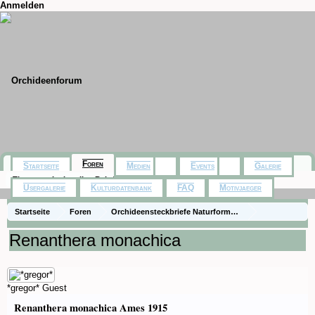
Anmelden
Foren
Startseite
Medien
Events
Galerie
Themen mit aktuellen Beiträgen
Usergalerie
Kulturdatenbank
FAQ
Motivjaeger
Startseite
Foren
Orchideensteckbriefe Naturformen)
Steckbriefe (species)
Renanthera monachica
*gregor*
Guest
Renanthera monachica Ames 1915