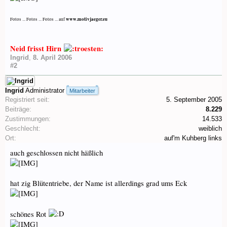
www.motivjaeger.eu
Fotos ... Fotos ... Fotos ... auf
Neid frisst Hirn
Ingrid
,
8. April 2006
#2
Ingrid
Administrator
Mitarbeiter
Registriert seit:
5. September 2005
Beiträge:
8.229
Zustimmungen:
14.533
Geschlecht:
weiblich
Ort:
auf'm Kuhberg links
auch geschlossen nicht häßlich
hat zig Blütentriebe, der Name ist allerdings grad ums Eck
schönes Rot