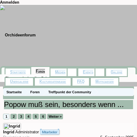
Anmelden
Foren
Startseite
Medien
Events
Galerie
Themen mit aktuellen Beiträgen
Usergalerie
Kulturdatenbank
FAQ
Motivjaeger
Startseite
Foren
Treffpunkt der Community
Orchideenfotos (Naturformen)
Popow muß sein, besonders wenn ...
1
2
3
4
5
6
Weiter >
Ingrid
Administrator
Mitarbeiter