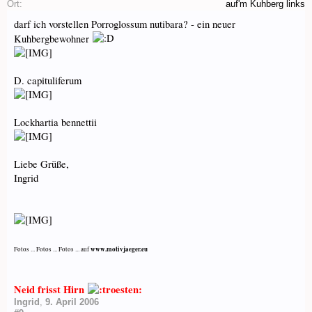
Ort:
auf'm Kuhberg links
darf ich vorstellen Porroglossum nutibara? - ein neuer
Kuhbergbewohner
D. capituliferum
Lockhartia bennettii
Liebe Grüße,
Ingrid
www.motivjaeger.eu
Fotos ... Fotos ... Fotos ... auf
Neid frisst Hirn
Ingrid
,
9. April 2006