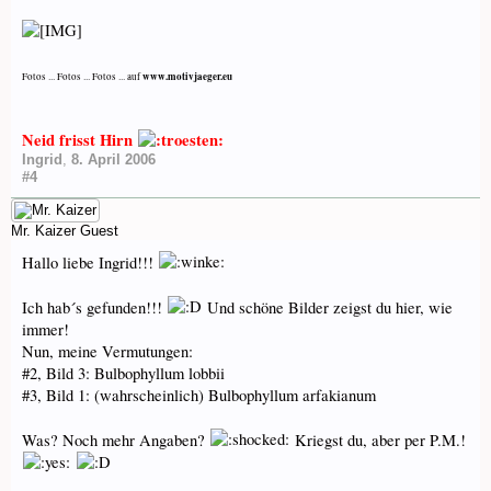
www.motivjaeger.eu
Fotos ... Fotos ... Fotos ... auf
Neid frisst Hirn
Ingrid
,
8. April 2006
#4
Mr. Kaizer
Guest
Hallo liebe Ingrid!!!
Ich hab´s gefunden!!!
Und schöne Bilder zeigst du hier, wie
immer!
Nun, meine Vermutungen:
#2, Bild 3: Bulbophyllum lobbii
#3, Bild 1: (wahrscheinlich) Bulbophyllum arfakianum
Was? Noch mehr Angaben?
Kriegst du, aber per P.M.!