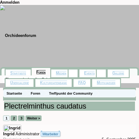
Anmelden
Foren
Startseite
Medien
Events
Galerie
Themen mit aktuellen Beiträgen
Usergalerie
Kulturdatenbank
FAQ
Motivjaeger
Startseite
Foren
Treffpunkt der Community
Orchideenfotos (Naturformen)
Plectrelminthus caudatus
1
2
3
Weiter >
Ingrid
Administrator
Mitarbeiter