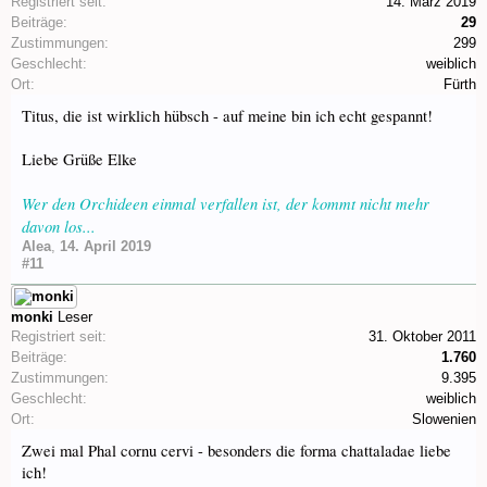
Registriert seit:
14. März 2019
Beiträge:
29
Zustimmungen:
299
Geschlecht:
weiblich
Ort:
Fürth
Titus, die ist wirklich hübsch - auf meine bin ich echt gespannt!
Liebe Grüße Elke
Wer den Orchideen einmal verfallen ist, der kommt nicht mehr
davon los...
Alea
,
14. April 2019
#11
monki
Leser
Registriert seit:
31. Oktober 2011
Beiträge:
1.760
Zustimmungen:
9.395
Geschlecht:
weiblich
Ort:
Slowenien
Zwei mal Phal cornu cervi - besonders die forma chattaladae liebe
ich!