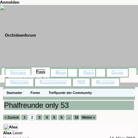
Anmelden
Foren
Startseite
Medien
Events
Galerie
Themen mit aktuellen Beiträgen
Usergalerie
Kulturdatenbank
FAQ
Motivjaeger
Startseite
Foren
Treffpunkt der Community
Orchideenfotos (Phalaenopsis)
Phalfreunde only 53
< Zurück
1
2
3
4
5
6
→
18
Weiter >
Alea
Leser