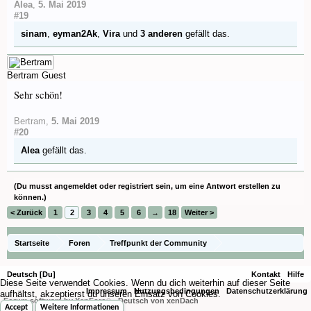
Alea
,
5. Mai 2019
#19
sinam
,
eyman2Ak
,
Vira
und
3 anderen
gefällt das.
Bertram
Guest
Sehr schön!
Bertram
,
5. Mai 2019
#20
Alea
gefällt das.
(Du musst angemeldet oder registriert sein, um eine Antwort erstellen zu
können.)
< Zurück
1
2
3
4
5
6
→
18
Weiter >
Startseite
Foren
Treffpunkt der Community
Orchideenfotos (Phalaenopsis)
Deutsch [Du]
Kontakt
Hilfe
Diese Seite verwendet Cookies. Wenn du dich weiterhin auf dieser Seite
Impressum
Nutzungsbedingungen
Datenschutzerklärung
aufhältst, akzeptierst du unseren Einsatz von Cookies.
Forum software by XenForo
-
Deutsch von xenDach
®
Accept
Weitere Informationen